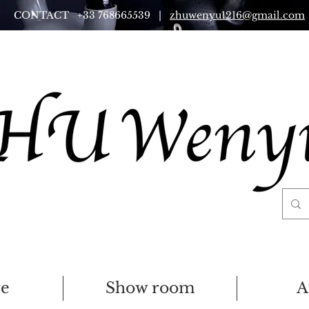
CONTACT +33 768665539 |
zhuwenyu1216@gmail.com
re
Show room
A